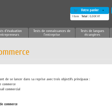
Votre panier
1
Item
Total :
0,00€ HT
sts d'évaluation
Tests de connaissances de
Tests de langues
entrepreneurs
l'entreprise
étrangères
commerce
t de se lancer dans sa reprise avec trois objectifs principaux :
de commerce
bail commercial
s de commerce