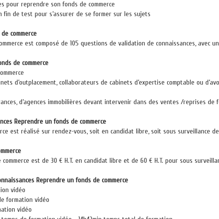
ires pour reprendre son fonds de commerce
fin de test pour s’assurer de se former sur les sujets
s de commerce
mmerce est composé de 105 questions de validation de connaissances, avec un 
fonds de commerce
 commerce
ts d’outplacement, collaborateurs de cabinets d’expertise comptable ou d’avoca
rances, d’agences immobilières devant intervenir dans des ventes /reprises de
sances Reprendre un fonds de commerce
 est réalisé sur rendez-vous, soit en candidat libre, soit sous surveillance de 
commerce
commerce est de 30 € H.T. en candidat libre et de 60 € H.T. pour sous surveill
 connaissances Reprendre un fonds de commerce
tion vidéo
de formation vidéo
mation vidéo