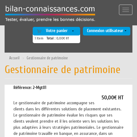
Aller
au
Toggle
contenu
naviga
principal
Votre panier
Connexion utilisateur
1
Item
Total :
0,00€ HT
Accueil
Gestionnaire de patrimoine
Gestionnaire de patrimoine
Référence:
2-Mgt01
50,00€ HT
Le gestionnaire de patrimoine accompagne ses
clients dans les différentes solutions de placement existantes.
Le gestionnaire de patrimoine évalue les risques que ses
clients veulent prendre et il les oriente vers les solutions les
plus adaptées à leurs stratégies patrimoniales. Le gestionnaire
de patrimoine travaille en banque, en assurance, dans un