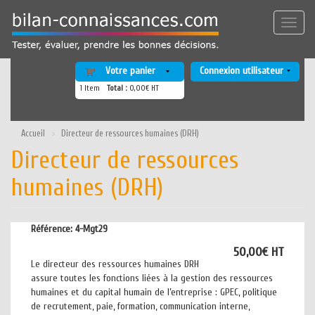
Aller
au
Toggle
contenu
naviga
principal
Votre panier
Connexion utilisateur
1
Item
Total :
0,00€ HT
Accueil
Directeur de ressources humaines (DRH)
Directeur de ressources
humaines (DRH)
Référence:
4-Mgt29
50,00€ HT
Le directeur des ressources humaines DRH
assure toutes les fonctions liées à la gestion des ressources
humaines et du capital humain de l’entreprise : GPEC, politique
de recrutement, paie, formation, communication interne,