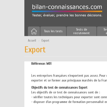
Aller
au
contenu
principal
Tests de
Te
Tous les tests
recrutement
Accueil
Export
Export
Référence:
W01
Les entreprises françaises n’exportent pas assez. Pour r
exporter et se former aux principaux marchés de la Franc
Objectifs du test de connaissances Export
Les objectifs de ce test de connaissances sont de :
- vérifier toutes les techniques pour exporter sont con
- disposer d’un programme de formation personnalisé en 