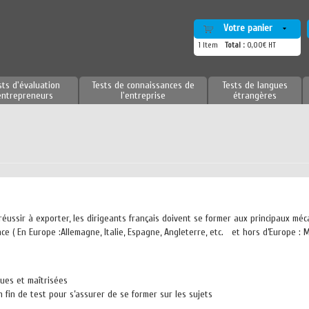
Votre panier
1
Item
Total :
0,00€ HT
sts d'évaluation
Tests de connaissances de
Tests de langues
entrepreneurs
l'entreprise
étrangères
éussir à exporter, les dirigeants français doivent se former aux principaux méca
e ( En Europe :Allemagne, Italie, Espagne, Angleterre, etc. et hors d’Europe : 
nues et maîtrisées
fin de test pour s’assurer de se former sur les sujets