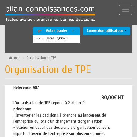
Aller
au
Toggle
contenu
naviga
principal
Votre panier
Connexion utilisateur
1
Item
Total :
0,00€ HT
Accueil
Organisation de TPE
Organisation de TPE
Référence:
A07
30,00€ HT
L'organisation de TPE répond à 2 objectifs
principaux:
- inventorier les décisions à prendre au lancement de
l’entreprise ou lors d’un changement d’organisation
- étudier en détail des décisions d’organisation qui vont
impacter l’avenir de l’entreprise sur plusieurs années