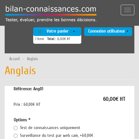
Aller
au
Toggle
contenu
naviga
principal
Votre panier
Connexion utilisateur
1
Item
Total :
0,00€ HT
Accueil
Anglais
Anglais
Référence:
Ang01
60,00€ HT
Prix :
60,00€ HT
Options
*
Test de connaissances uniquement
Surveillance du test par web cam, +60,00€