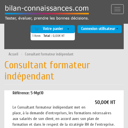
Aller
au
Toggle
contenu
naviga
principal
Votre panier
Connexion utilisateur
1
Item
Total :
0,00€ HT
Accueil
Consultant formateur indépendant
Consultant formateur
indépendant
Référence:
5-Mgt10
50,00€ HT
Le Consultant formateur indépendant met en
place, à la demande d'entreprises, les formations nécessaires
aux salariés de son client, en accord avec son plan de
formation et dans le respect de la stratégie RH de l'entreprise.