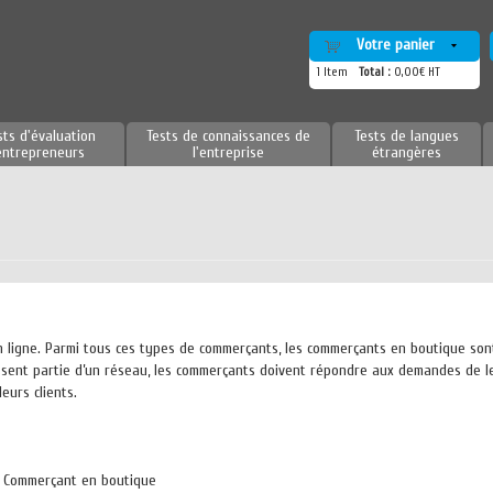
Votre panier
1
Item
Total :
0,00€ HT
sts d'évaluation
Tests de connaissances de
Tests de langues
entrepreneurs
l'entreprise
étrangères
e
 ligne. Parmi tous ces types de commerçants, les commerçants en boutique son
fassent partie d’un réseau, les commerçants doivent répondre aux demandes de l
leurs clients.
de Commerçant en boutique