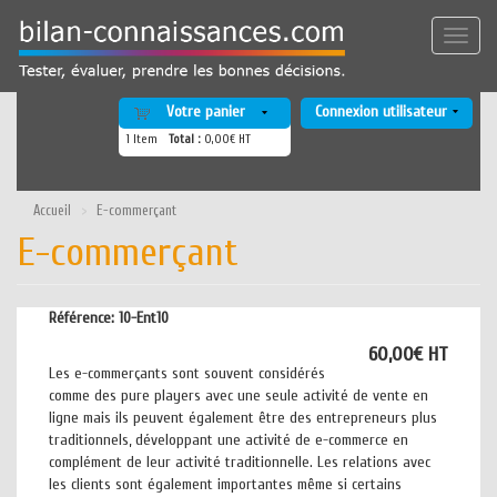
Aller
au
Toggle
contenu
naviga
principal
Votre panier
Connexion utilisateur
1
Item
Total :
0,00€ HT
Accueil
E-commerçant
E-commerçant
Référence:
10-Ent10
60,00€ HT
Les e-commerçants sont souvent considérés
comme des pure players avec une seule activité de vente en
ligne mais ils peuvent également être des entrepreneurs plus
traditionnels, développant une activité de e-commerce en
complément de leur activité traditionnelle. Les relations avec
les clients sont également importantes même si certains