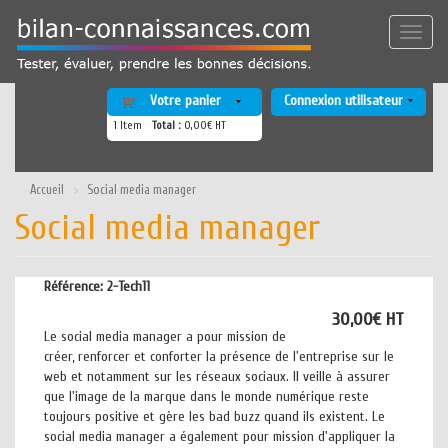
Aller
au
Toggle
contenu
naviga
principal
Votre panier
Connexion utilisateur
1
Item
Total :
0,00€ HT
Accueil
Social media manager
Social media manager
Référence:
2-Tech11
30,00€ HT
Le social media manager a pour mission de
créer, renforcer et conforter la présence de l'entreprise sur le
web et notamment sur les réseaux sociaux. Il veille à assurer
que l'image de la marque dans le monde numérique reste
toujours positive et gère les bad buzz quand ils existent. Le
social media manager a également pour mission d'appliquer la