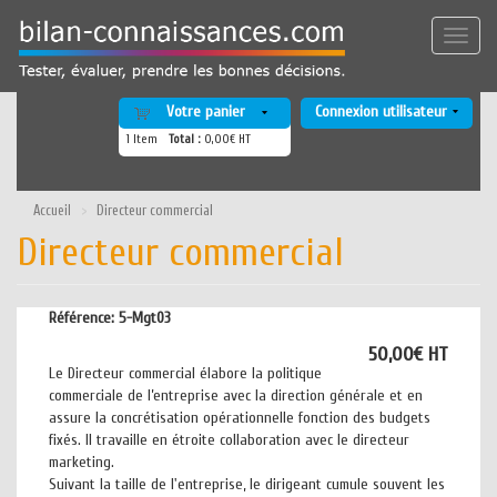
Aller
au
Toggle
contenu
naviga
principal
Votre panier
Connexion utilisateur
1
Item
Total :
0,00€ HT
Accueil
Directeur commercial
Directeur commercial
Référence:
5-Mgt03
50,00€ HT
Le Directeur commercial élabore la politique
commerciale de l’entreprise avec la direction générale et en
assure la concrétisation opérationnelle fonction des budgets
fixés. Il travaille en étroite collaboration avec le directeur
marketing.
Suivant la taille de l'entreprise, le dirigeant cumule souvent les