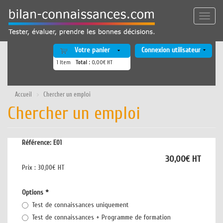
Aller
au
Toggle
contenu
naviga
principal
Votre panier
Connexion utilisateur
1
Item
Total :
0,00€ HT
Accueil
Chercher un emploi
Chercher un emploi
Référence:
E01
30,00€ HT
Prix :
30,00€ HT
Options
*
Test de connaissances uniquement
Test de connaissances + Programme de formation