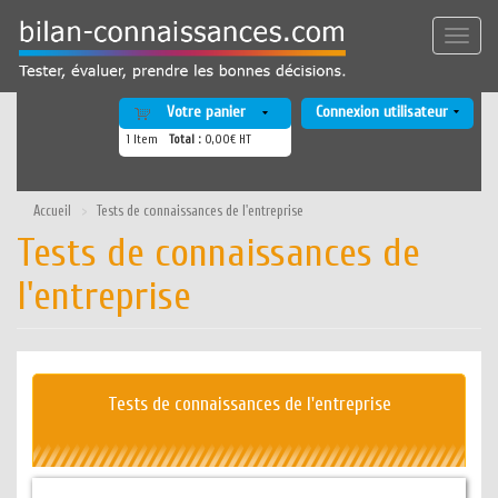
Aller
au
Toggle
contenu
naviga
principal
Votre panier
Connexion utilisateur
1
Item
Total :
0,00€ HT
Accueil
Tests de connaissances de l'entreprise
Tests de connaissances de
l'entreprise
Tests de connaissances de l'entreprise