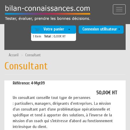
Aller
au
Toggle
contenu
naviga
principal
Votre panier
Connexion utilisateur
1
Item
Total :
0,00€ HT
Accueil
Consultant
Consultant
Référence:
4-Mgt09
50,00€ HT
Un consultant conseille tout type de personnes
: particuliers, managers, dirigeants d'entreprises. La mission
d'un consultant part d’une problématique opérationnelle et
spécifique et tend à apporter des solutions, à l'inverse de la
mission d'un coach qui s’intéresse d’abord au fonctionnement
intrinsèque du client.