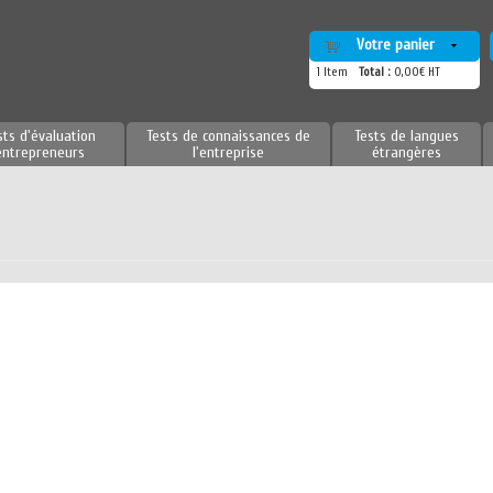
Votre panier
1
Item
Total :
0,00€ HT
sts d'évaluation
Tests de connaissances de
Tests de langues
entrepreneurs
l'entreprise
étrangères