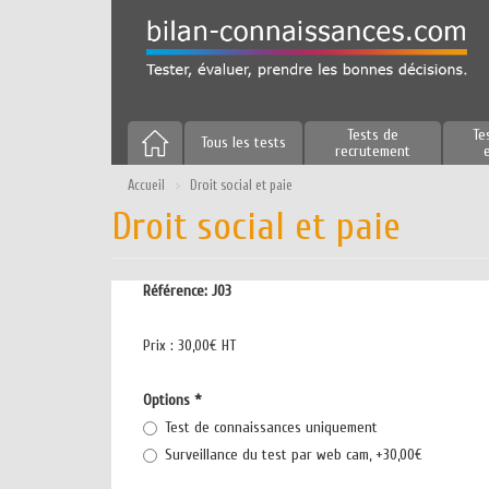
Aller
au
contenu
principal
Tests de
Te
Tous les tests
recrutement
Accueil
Droit social et paie
Droit social et paie
Référence:
J03
Prix :
30,00€ HT
Options
*
Test de connaissances uniquement
Surveillance du test par web cam, +30,00€