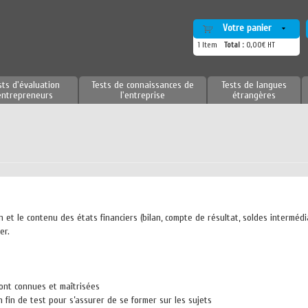
Votre panier
1
Item
Total :
0,00€ HT
sts d'évaluation
Tests de connaissances de
Tests de langues
entrepreneurs
l'entreprise
étrangères
 et le contenu des états financiers (bilan, compte de résultat, soldes intermédi
er.
 sont connues et maîtrisées
fin de test pour s’assurer de se former sur les sujets