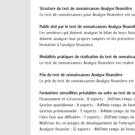
Structure du test de connaissances Analyse financière
Ce test de connaissances pour Analyse financière est c
Public visé par le test de connaissances Analyse financi
Les vendeurs qui doivent analyser le bilan de leurs futu
doivent analyser leur propres comptes et les présenter 
formation à l’analyse financière.
Modalités pratiques de réalisation du test de connaissa
Le test de connaissances Analyse financière est réalisé 
Prix du test de connaissances Analyse financière
Le prix du test de connaissances Analyse financière est 
Formations conseillées préalables ou suite au test de c
Financement et trésorerie : 8 experts - 2h07min temps 
Gestion quotidienne : 8 experts - 1h49min temps de for
Gestion prévisionnelle : 9 experts - 1h41min temps de fo
Faire face aux difficultés : 7 experts - 2h07min temps d
Maîtriser les stratégies de développement de l'entrepr
Analyste financier : 12 experts - 4h07min temps de form