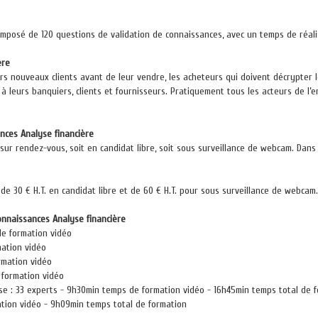
omposé de 120 questions de validation de connaissances, avec un temps de réali
ère
rs nouveaux clients avant de leur vendre, les acheteurs qui doivent décrypter l
à leurs banquiers, clients et fournisseurs. Pratiquement tous les acteurs de l
nces Analyse financière
sur rendez-vous, soit en candidat libre, soit sous surveillance de webcam. Dans l
de 30 € H.T. en candidat libre et de 60 € H.T. pour sous surveillance de webcam.
onnaissances Analyse financière
de formation vidéo
mation vidéo
rmation vidéo
e formation vidéo
ise : 33 experts - 9h30min temps de formation vidéo - 16h45min temps total de 
ation vidéo - 9h09min temps total de formation