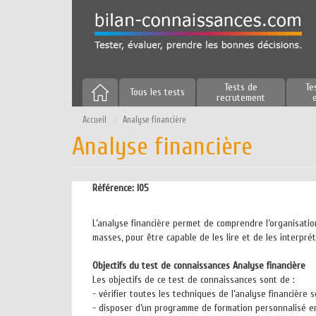
Aller
au
contenu
principal
Tests de
Te
Tous les tests
recrutement
Accueil
Analyse financière
Analyse financière
Référence:
I05
L’analyse financière permet de comprendre l’organisation
masses, pour être capable de les lire et de les interprét
Objectifs du test de connaissances Analyse financière
Les objectifs de ce test de connaissances sont de :
- vérifier toutes les techniques de l’analyse financière
- disposer d’un programme de formation personnalisé en 