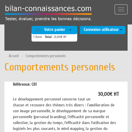
Aller
au
Toggle
contenu
naviga
principal
Votre panier
Connexion utilisateur
1
Item
Total :
0,00€ HT
Accueil
Comportements personnels
Comportements personnels
Référence:
C01
30,00€ HT
Le développement personnel concerne tout un
chacun et recouvre des thèmes très divers : l’amélioration de
son image personnelle, le développement de sa marque
personnelle (personal branding), l’efficacité personnelle et
collective, la gestion du temps, l’efficacité dans l’utilisation des
logiciels les plus courants, le mind mapping, la gestion du