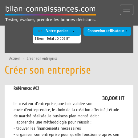
Aller
au
Toggle
contenu
naviga
principal
Votre panier
Connexion utilisateur
1
Item
Total :
0,00€ HT
Accueil
Créer son entreprise
Créer son entreprise
Référence:
A03
30,00€ HT
Le créateur d’entreprise, une fois validée son
envie d’entreprendre, le choix de la création effectué, l’étude
de marché réalisée, le business plan monté, doit :
- apprendre une méthodologie pour réussir ;
- trouver les financements nécessaires
- organiser son entreprise pour qu’elle fonctionne après son