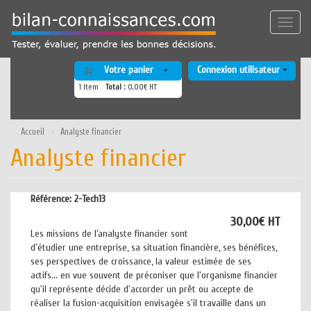
Aller
au
Toggle
contenu
naviga
principal
Votre panier
Connexion utilisateur
1
Item
Total :
0,00€ HT
Accueil
Analyste financier
Analyste financier
Référence:
2-Tech13
30,00€ HT
Les missions de l’analyste financier sont
d'étudier une entreprise, sa situation financière, ses bénéfices,
ses perspectives de croissance, la valeur estimée de ses
actifs... en vue souvent de préconiser que l'organisme financier
qu'il représente décide d'accorder un prêt ou accepte de
réaliser la fusion-acquisition envisagée s'il travaille dans un