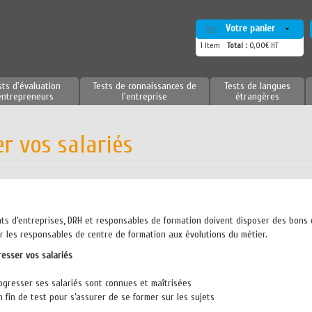
Votre panier
1
Item
Total :
0,00€ HT
sts d'évaluation
Tests de connaissances de
Tests de langues
entrepreneurs
l'entreprise
étrangères
r vos salariés
ants d’entreprises, DRH et responsables de formation doivent disposer des bons o
er les responsables de centre de formation aux évolutions du métier.
resser vos salariés
rogresser ses salariés sont connues et maîtrisées
fin de test pour s’assurer de se former sur les sujets