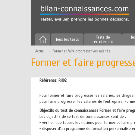
Aller
au
contenu
principal
Tests de
Te
Tous les tests
recrutement
Accueil
Former et faire progresser vos salariés
Former et faire progresse
Référence:
RH02
Pour former et faire progresser les salariés, les dirige
pour faire progresser les salariés de l’entreprise. Form
Objectifs du test de connaissances Former et faire prog
Les objectifs de ce test de connaissances sont de :
- vérifier que toutes les notions pour former et faire p
- disposer d’un programme de formation personnalisé en 