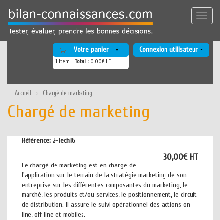
Aller
au
Toggle
contenu
naviga
principal
Votre panier
Connexion utilisateur
1
Item
Total :
0,00€ HT
Accueil
Chargé de marketing
Chargé de marketing
Référence:
2-Tech16
30,00€ HT
Le chargé de marketing est en charge de
l'application sur le terrain de la stratégie marketing de son
entreprise sur les différentes composantes du marketing, le
marché, les produits et/ou services, le positionnement, le circuit
de distribution. Il assure le suivi opérationnel des actions on
line, off line et mobiles.