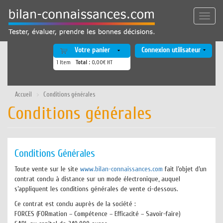
Aller
au
Toggle
contenu
naviga
principal
Votre panier
Connexion utilisateur
1
Item
Total :
0,00€ HT
Accueil
Conditions générales
Conditions générales
Conditions Générales
Toute vente sur le site
www.bilan-connaissances.com
fait l’objet d’un
contrat conclu à distance sur un mode électronique, auquel
s’appliquent les conditions générales de vente ci-dessous.
Ce contrat est conclu auprès de la société :
FORCES (FORmation – Compétence – Efficacité – Savoir-faire)