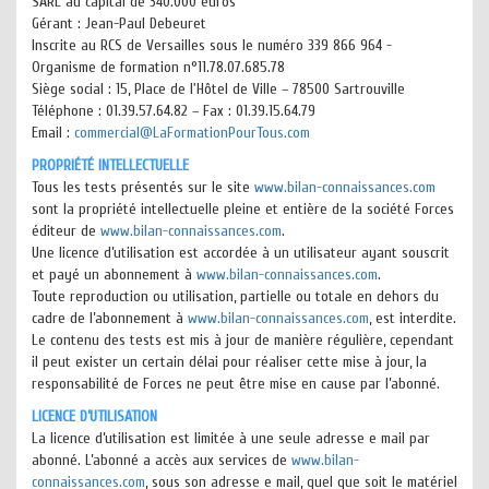
SARL au capital de 340.000 euros
Gérant : Jean-Paul Debeuret
Inscrite au RCS de Versailles sous le numéro 339 866 964 -
Organisme de formation n°11.78.07.685.78
Siège social : 15, Place de l'Hôtel de Ville – 78500 Sartrouville
Téléphone : 01.39.57.64.82 – Fax : 01.39.15.64.79
Email :
commercial@LaFormationPourTous.com
PROPRIÉTÉ INTELLECTUELLE
Tous les tests présentés sur le site
www.bilan-connaissances.com
sont la propriété intellectuelle pleine et entière de la société Forces
éditeur de
www.bilan-connaissances.com
.
Une licence d’utilisation est accordée à un utilisateur ayant souscrit
et payé un abonnement à
www.bilan-connaissances.com
.
Toute reproduction ou utilisation, partielle ou totale en dehors du
cadre de l’abonnement à
www.bilan-connaissances.com
, est interdite.
Le contenu des tests est mis à jour de manière régulière, cependant
il peut exister un certain délai pour réaliser cette mise à jour, la
responsabilité de Forces ne peut être mise en cause par l’abonné.
LICENCE D’UTILISATION
La licence d’utilisation est limitée à une seule adresse e mail par
abonné. L’abonné a accès aux services de
www.bilan-
connaissances.com
, sous son adresse e mail, quel que soit le matériel