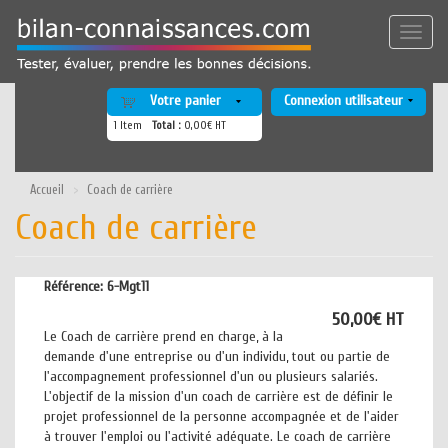
Aller
au
Toggle
contenu
naviga
principal
Votre panier
Connexion utilisateur
1
Item
Total :
0,00€ HT
Accueil
Coach de carrière
Coach de carrière
Référence:
6-Mgt11
50,00€ HT
Le Coach de carrière prend en charge, à la
demande d'une entreprise ou d'un individu, tout ou partie de
l'accompagnement professionnel d'un ou plusieurs salariés.
L'objectif de la mission d'un coach de carrière est de définir le
projet professionnel de la personne accompagnée et de l'aider
à trouver l'emploi ou l'activité adéquate. Le coach de carrière