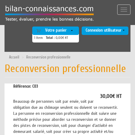
Aller
au
Toggle
contenu
naviga
principal
Votre panier
Connexion utilisateur
1
Item
Total :
0,00€ HT
Accueil
Reconversion professionnelle
Reconversion professionnelle
Référence:
C03
30,00€ HT
Beaucoup de personnes soit par envie, soit par
obligation due au chômage veulent ou doivent se reconvertir.
La personne en reconversion professionnelle doit suivre une
méthode précise pour aborder sa reconversion et se donner
des pistes de reconversion, soit pour changer d’activité en
demeurant salarié, soit pour créer sa propre activité et/ou